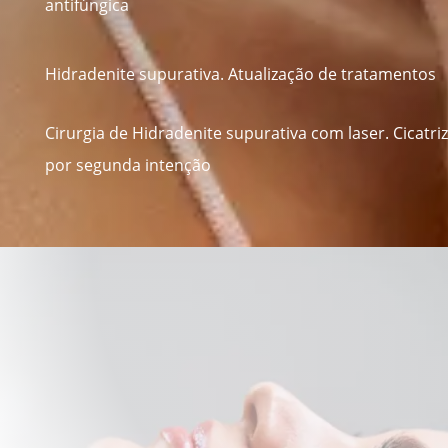
antifúngica
Hidradenite supurativa. Atualização de tratamentos
Cirurgia de Hidradenite supurativa com laser. Cicatri
por segunda intenção