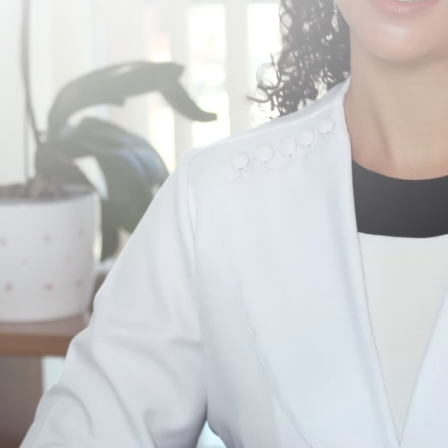
Meus Artigos
elisete@elisetecrocco.com.br
@draelisetecrocco
R. Barata Ribeiro, 490 - 5o andar - Bela
VistaSão Paulo - SP, 01308-000
CLÍNICA NOMINA